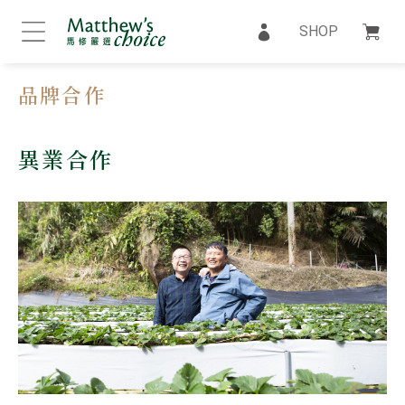
SHOP
品牌合作
異業合作