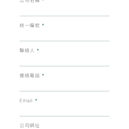
公司名稱
*
統一編號
*
聯絡人
*
連絡電話
*
Email
*
公司網址