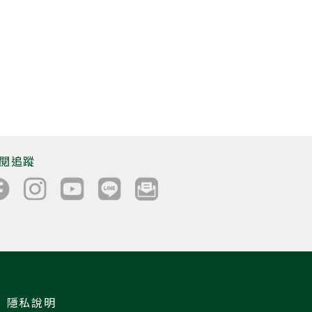
閱追蹤
隱私說明