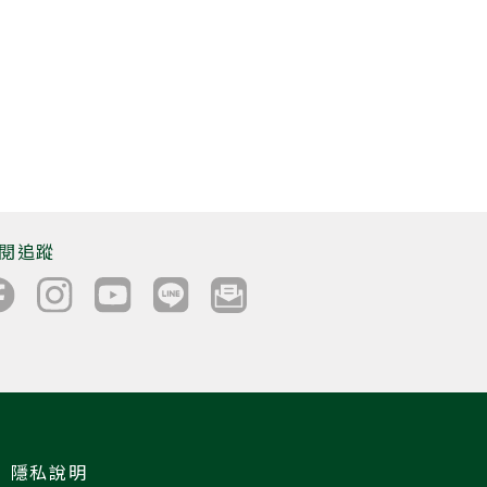
閱追蹤
隱私說明