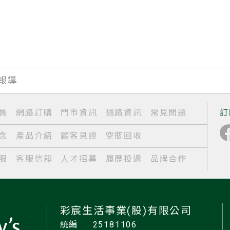
體報導
員
網路訂購
門市資訊
通路資訊
常見問題
訂
念
產品介紹
顧客見證
空瓶回收
服
客服信箱
人才招募
履歷投遞
品牌合作
彩宸生活事業(股)有限公司
統編
25181106