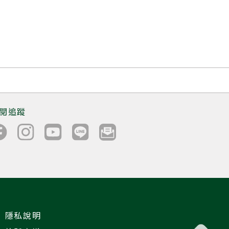
閱追蹤
隱私說明