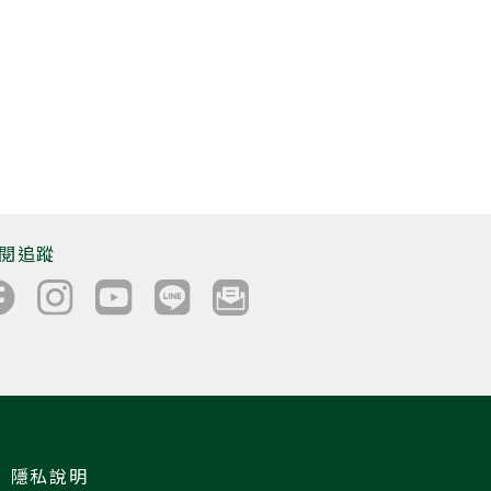
閱追蹤
隱私說明